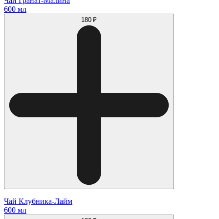
Чай Гранат-Малина
600 мл
180 ₽
Чай Клубника-Лайм
600 мл