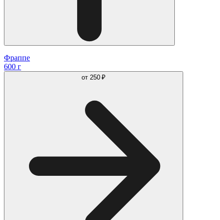
Фраппе
600 г
от
250 ₽