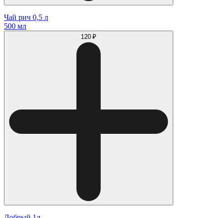
Чай рич 0,5 л
500 мл
120 ₽
Добрый 1л